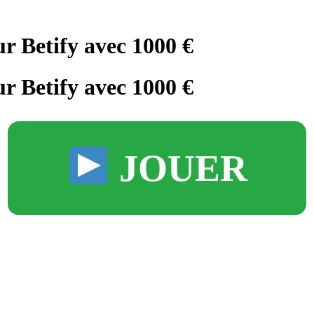
ur Betify avec 1000 €
ur Betify avec 1000 €
JOUER