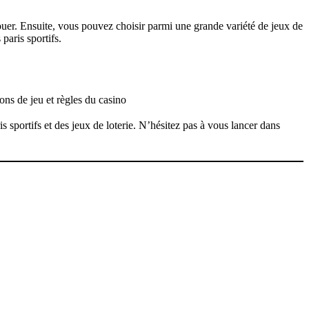
er. Ensuite, vous pouvez choisir parmi une grande variété de jeux de
paris sportifs.
ons de jeu et règles du casino
 sportifs et des jeux de loterie. N’hésitez pas à vous lancer dans