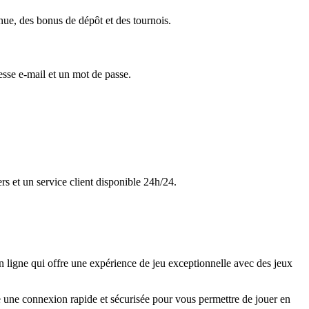
ue, des bonus de dépôt et des tournois.
sse e-mail et un mot de passe.
rs et un service client disponible 24h/24.
n ligne qui offre une expérience de jeu exceptionnelle avec des jeux
re une connexion rapide et sécurisée pour vous permettre de jouer en