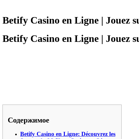
Skip
to
content
Betify Casino en Ligne | Jouez s
Betify Casino en Ligne | Jouez s
Содержимое
Betify Casino en Ligne: Découvrez les