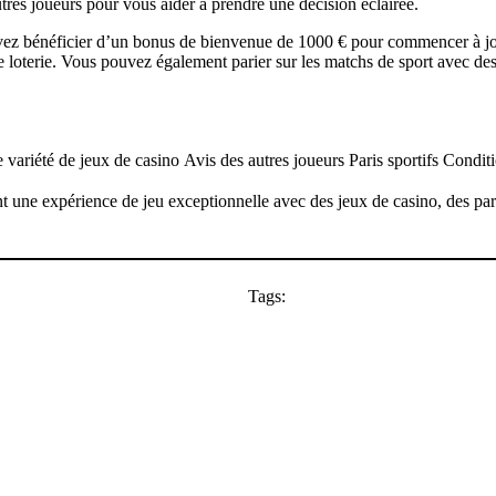
tres joueurs pour vous aider à prendre une décision éclairée.
ez bénéficier d’un bonus de bienvenue de 1000 € pour commencer à jou
 loterie. Vous pouvez également parier sur les matchs de sport avec des 
 variété de jeux de casino
Avis des autres joueurs
Paris sportifs
Conditi
 une expérience de jeu exceptionnelle avec des jeux de casino, des paris
Tags: