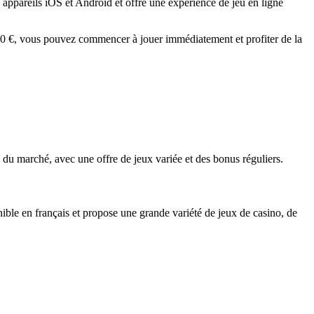
 appareils iOS et Android et offre une expérience de jeu en ligne
000 €, vous pouvez commencer à jouer immédiatement et profiter de la
e du marché, avec une offre de jeux variée et des bonus réguliers.
nible en français et propose une grande variété de jeux de casino, de