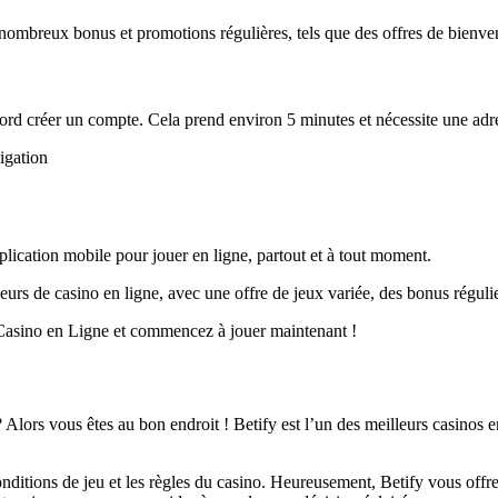
nombreux bonus et promotions régulières, tels que des offres de bienven
d créer un compte. Cela prend environ 5 minutes et nécessite une adre
igation
lication mobile pour jouer en ligne, partout et à tout moment.
urs de casino en ligne, avec une offre de jeux variée, des bonus régulie
 Casino en Ligne et commencez à jouer maintenant !
lors vous êtes au bon endroit ! Betify est l’un des meilleurs casinos e
 conditions de jeu et les règles du casino. Heureusement, Betify vous off