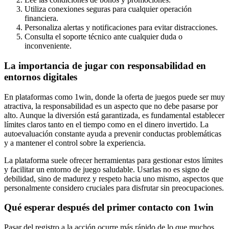
Utiliza conexiones seguras para cualquier operación
financiera.
Personaliza alertas y notificaciones para evitar distracciones.
Consulta el soporte técnico ante cualquier duda o
inconveniente.
La importancia de jugar con responsabilidad en
entornos digitales
En plataformas como 1win, donde la oferta de juegos puede ser muy
atractiva, la responsabilidad es un aspecto que no debe pasarse por
alto. Aunque la diversión está garantizada, es fundamental establecer
límites claros tanto en el tiempo como en el dinero invertido. La
autoevaluación constante ayuda a prevenir conductas problemáticas
y a mantener el control sobre la experiencia.
La plataforma suele ofrecer herramientas para gestionar estos límites
y facilitar un entorno de juego saludable. Usarlas no es signo de
debilidad, sino de madurez y respeto hacia uno mismo, aspectos que
personalmente considero cruciales para disfrutar sin preocupaciones.
Qué esperar después del primer contacto con 1win
Pasar del registro a la acción ocurre más rápido de lo que muchos