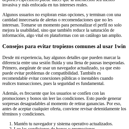
invasiva y más enfocada en tus intereses reales.
Algunos usuarios no exploran estas opciones, y terminan con una
cantidad innecesaria de alertas o recomendaciones que no les
interesan. Tomarse un momento para personalizar el perfil no solo
mejora la usabilidad, sino que también reduce la saturación de
información, algo vital en plataformas con un catálogo tan amplio.
Consejos para evitar tropiezos comunes al usar 1win
Desde mi experiencia, hay algunos detalles que pueden marcar la
diferencia entre una sesión fluida y una llena de pausas inesperadas.
Primero, asegúrate de usar un navegador actualizado, ya que esto
puede evitar problemas de compatibilidad. También es
recomendable evitar conexiones públicas o inestables cuando
realices transacciones, pues la seguridad es fundamental.
Además, es frecuente que los usuarios se confíen con las
promociones y bonos sin leer las condiciones. Esto puede generar
sorpresas desagradables al momento de retirar ganancias. Por eso,
antes de aceptar cualquier oferta, conviene revisar detenidamente los
términos y condiciones.
Mantén tu navegador y sistema operativo actualizados.
Lee las condiciones de bonos y promociones.