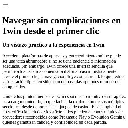
Skip
to
content
Navegar sin complicaciones en
1win desde el primer clic
Un vistazo práctico a la experiencia en 1win
Acceder a plataformas de apuestas y entretenimiento online puede
ser una tarea abrumadora si no se tiene paciencia o información
adecuada. Sin embargo, 1win ofrece una interfaz sencilla que
permite a los usuarios comenzar a disfrutar casi inmediatamente.
Desde el primer clic, la navegación fluye con claridad, lo que reduce
la frustración típica en sitios con demasiadas opciones o procesos
complicados.
Uno de los puntos fuertes de 1win es su diseño intuitivo y su rapidez
para cargar contenido, lo que facilita la exploración de sus múltiples
secciones, desde deportes hasta juegos de casino. Esta simplicidad
no sacrifica la variedad: los aficionados pueden encontrar títulos de
proveedores reconocidos como Pragmatic Play o Evolution Gaming,
quienes garantizan calidad y confiabilidad en cada partida.